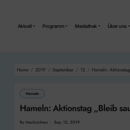
Skip
to
content
Aktuell
Programm
Mediathek
Über uns
Home
2019
September
12
Hameln: Aktionstag 
Hameln
Hameln: Aktionstag „Bleib sau
By Nachrichten
Sep. 12, 2019