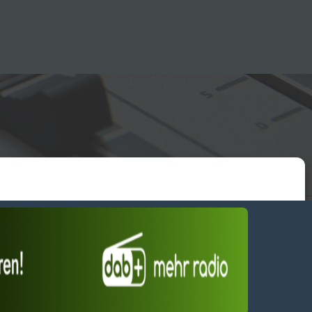
essum
wendiges akzeptieren
Einstellungen ansehen
Dienste verwalten