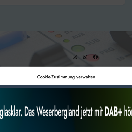
– DAB+ 9C
Cookie-Zustimmung verwalten
Anmelden
Datenschutz
Impr
es, um
Alles akzeptieren
Nur Not
 Technologien
r Website
 bestimmte Merkmale