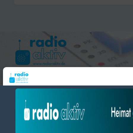
Hameln 99.3 – Bad Pyrmont 94.8 – Bad Münder 107.2 
Um dir ein optimales Erlebnis zu bieten, verwenden wir Technologien wie Cooki
radio aktiv e.V.
Geräteinformationen zu speichern und/oder darauf zuzugreifen. Wenn du diesen
zustimmst, können wir Daten wie das Surfverhalten oder eindeutige IDs auf diese
BlogData
by
Themeansar
.
verarbeiten. Wenn du deine Zustimmung nicht erteilst oder zurückziehst, können
und Funktionen beeinträchtigt werden.
Datenschutz
Datenschutz