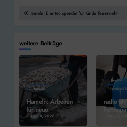
Beitragsnavigation
Hameln: Enertec spendet für Kinderfeuerwehr
weitere Beiträge
Hameln
Hameln
Service-T
Hameln: Arbeiten
radio akt
für neue
Ferienpa
Weserterrassen
Radio!
Aug. 8, 2026
Aug. 7, 2
starten