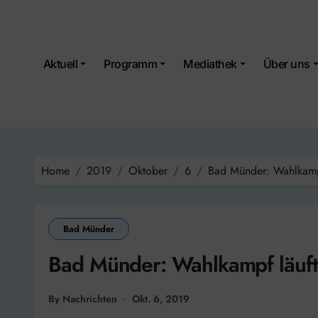
Skip
to
content
Aktuell
Programm
Mediathek
Über uns
Home
2019
Oktober
6
Bad Münder: Wahlkamp
Bad Münder
Bad Münder: Wahlkampf läuft
By Nachrichten
Okt. 6, 2019