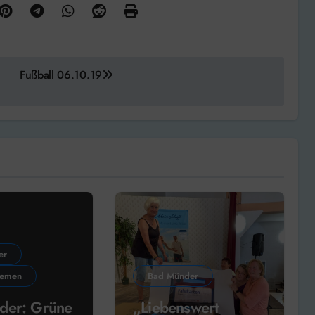
Fußball 06.10.19
er
hemen
Bad Münder
der: Grüne
„Liebenswert