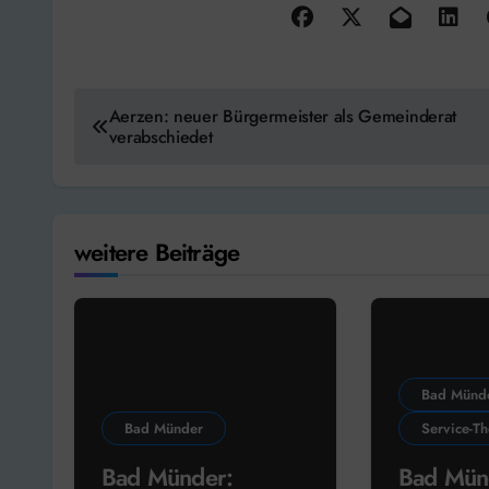
Beitragsnavigation
Aerzen: neuer Bürgermeister als Gemeinderat
verabschiedet
weitere Beiträge
Bad Münd
Bad Münder
Service-T
Bad Münder:
Bad Mün