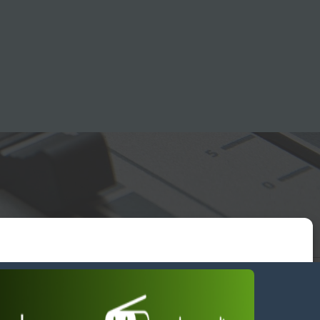
essum
wendiges akzeptieren
Einstellungen ansehen