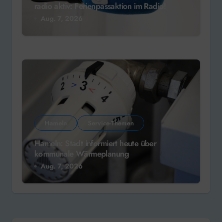
radio aktiv: Ferienpassaktion im Radio!
Aug. 7, 2026
Hameln
Service-Themen
Hameln: Stadt informiert heute über
kommunale Wärmeplanung
Aug. 7, 2026