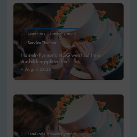
Landkreis Hameln-Pyrmont
Service-Themen
Hameln-Pyrmont: NGG weist auf freie
Ausbildungsplätze hin!
Aug. 7, 2026
Landkreis Hameln-Pyrmont