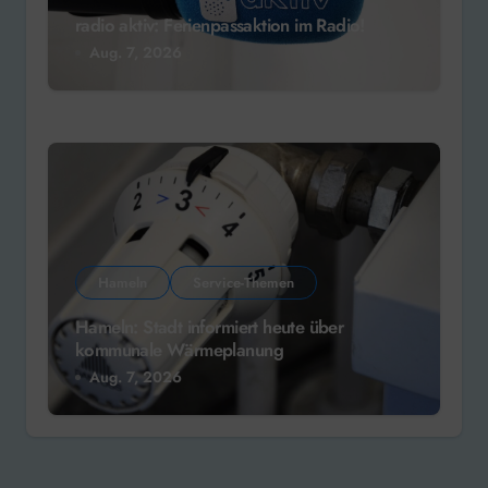
radio aktiv: Ferienpassaktion im Radio!
Aug. 7, 2026
Hameln
Service-Themen
Hameln: Stadt informiert heute über
kommunale Wärmeplanung
Aug. 7, 2026