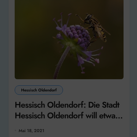
Hessisch Oldendorf
Hessisch Oldendorf: Die Stadt
Hessisch Oldendorf will etwas
für die Artenvielfalt tun
Mai 18, 2021