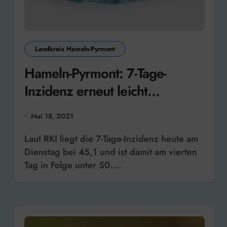
Landkreis Hameln-Pyrmont
Hameln-Pyrmont: 7-Tage-
Inzidenz erneut leicht
gesunken – 13 Neuinfektionen
Mai 18, 2021
und ein Todesfall
Laut RKI liegt die 7-Tage-Inzidenz heute am
Dienstag bei 45,1 und ist damit am vierten
Tag in Folge unter 50.…