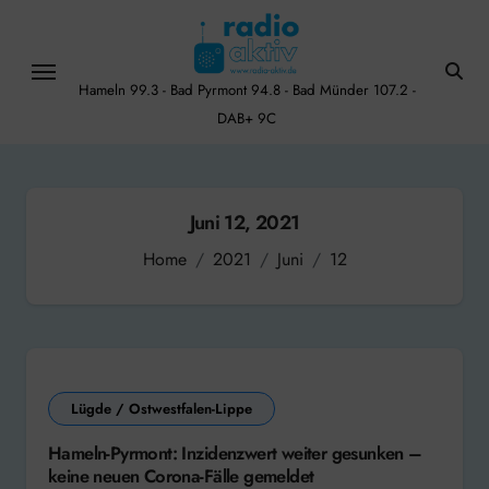
Skip
to
content
Hameln 99.3 - Bad Pyrmont 94.8 - Bad Münder 107.2 -
DAB+ 9C
Juni 12, 2021
Home
2021
Juni
12
Lügde / Ostwestfalen-Lippe
Hameln-Pyrmont: Inzidenzwert weiter gesunken –
keine neuen Corona-Fälle gemeldet