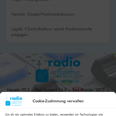
Hameln: Doppel-Podiumsdiskussion
Lügde: Charity-Radtour nimmt Kinderwünsche
entgegen
Hameln 99.3 – Bad Pyrmont 94.8 – Bad Münder 107.2 –
DAB+ 9C
Cookie-Zustimmung verwalten
Um dir ein optimales Erlebnis zu bieten, verwenden wir Technologien wie