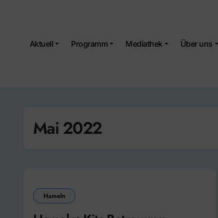
Skip
to
content
Aktuell
Programm
Mediathek
Über uns
Mai 2022
Hameln