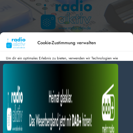
Hameln 99.3 – Bad Pyrmont 94.8 – Bad Münder 107.2 –
DAB+ 9C
Cookie-Zustimmung verwalten
Um dir ein optimales Erlebnis zu bieten, verwenden wir Technologien wie
Cookies, um Geräteinformationen zu speichern und/oder darauf zuzugreifen.
Wenn du diesen Technologien zustimmst, können wir Daten wie das
radio aktiv e.V.
Surfverhalten oder eindeutige IDs auf dieser Website verarbeiten. Wenn du
deine Zustimmung nicht erteilst oder zurückziehst, können bestimmte Merkmale
Anmelden
Datenschutz
Impressum
und Funktionen beeinträchtigt werden.
BlogData
by
Themeansar
.
Dienste verwalten
Alles akzeptieren
Nur Notwendiges akzeptieren