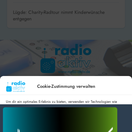
Lügde: Charity-Radtour nimmt Kinderwünsche
entgegen
Hameln 99.3 – Bad Pyrmont 94.8 – Bad Münder 107.2 –
DAB+ 9C
Cookie-Zustimmung verwalten
Um dir ein optimales Erlebnis zu bieten, verwenden wir Technologien wie
Cookies, um Geräteinformationen zu speichern und/oder darauf zuzugreifen.
Wenn du diesen Technologien zustimmst, können wir Daten wie das
radio aktiv e.V.
Surfverhalten oder eindeutige IDs auf dieser Website verarbeiten. Wenn du
deine Zustimmung nicht erteilst oder zurückziehst, können bestimmte Merkmale
Anmelden
Datenschutz
Impressum
und Funktionen beeinträchtigt werden.