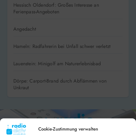
Hessisch Oldendorf: Großes Interesse an
Ferienpass-Angeboten
Angedacht
Hameln: Radfahrerin bei Unfall schwer verletzt
Lauenstein: Minigolf am Naturerlebnisbad
Dörpe: Carport-Brand durch Abflämmen von
Unkraut
Cookie-Zustimmung verwalten