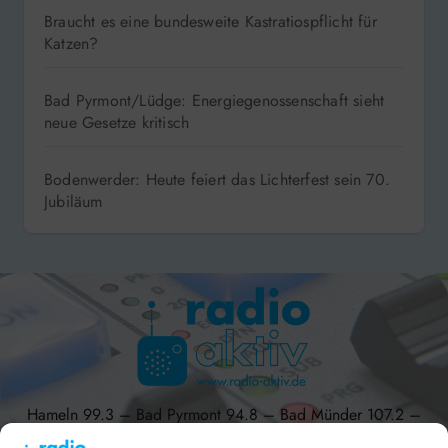
Braucht es eine bundesweite Kastratiospflicht für
Katzen?
Bad Pyrmont/Lüdge: Energiegenossenschaft sieht
neue Gesetze kritisch
Bodenwerder: Heute feiert das Lichterfest sein 70.
Jubiläum
Hameln 99.3 – Bad Pyrmont 94.8 – Bad Münder 107.2 –
DAB+ 9C