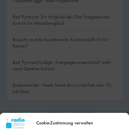
Coppenbrügge: Böschungsbrand
Bad Pyrmont: Ein Mitglied der Drei Fragezeichen
kommt ins Weserbergland
Braucht es eine bundesweite Kastratiospflicht für
Katzen?
Bad Pyrmont/Lüdge: Energiegenossenschaft sieht
neue Gesetze kritisch
Bodenwerder: Heute feiert das Lichterfest sein 70.
Jubiläum
Cookie-Zustimmung verwalten