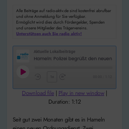
Alle Beiträge auf radio-aktiv.de sind kostenfrei abrufbar
und ohne Anmeldung für Sie verfügbar.
Ermöglicht wird dies durch Fördergelder, Spenden
und unsere Mitglieder des Trägervereins.
Unterstützen auch Sie radio aktiv!
Aktuelle Lokalbeiträge
Play
1x
00:00
/
1:12
Rewind
Fast
Episode
10
Forward
Download file
|
Play in new window
|
Seconds
30
Duration: 1:12
seconds
Seit gut zwei Monaten gibt es in Hameln
einen neuen Ordnungsdienst. Zwei