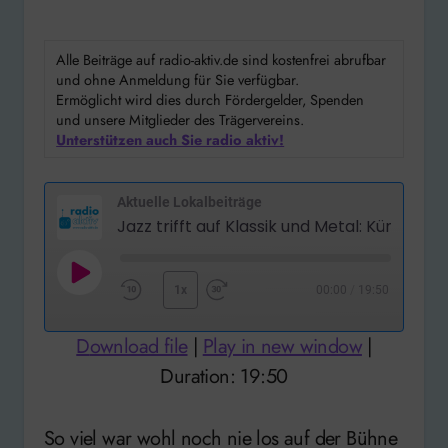
Alle Beiträge auf radio-aktiv.de sind kostenfrei abrufbar
und ohne Anmeldung für Sie verfügbar.
Ermöglicht wird dies durch Fördergelder, Spenden
und unsere Mitglieder des Trägervereins.
Unterstützen auch Sie radio aktiv!
Aktuelle Lokalbeiträge
Play
1x
00:00
/
19:50
Rewind
Fast
Episode
10
Forward
Download file
|
Play in new window
|
Seconds
30
Duration: 19:50
seconds
So viel war wohl noch nie los auf der Bühne