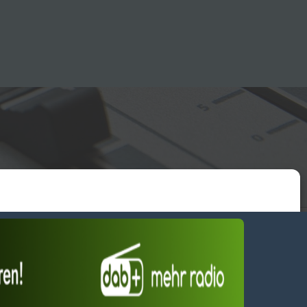
essum
wendiges akzeptieren
Einstellungen ansehen