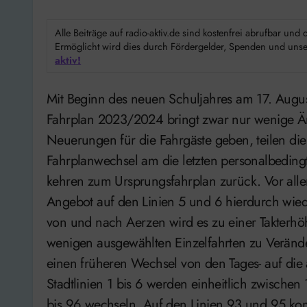
Alle Beiträge auf radio-aktiv.de sind kostenfrei abrufbar un
Ermöglicht wird dies durch Fördergelder, Spenden und unser
aktiv!
Mit Beginn des neuen Schuljahres am 17. August tritt bei den Öffis der neue Fahrplan in Kraft. Der
Fahrplan 2023/2024 bringt zwar nur wenige Än
Neuerungen für die Fahrgäste geben, teilen die
Fahrplanwechsel am die letzten personalbedingt
kehren zum Ursprungsfahrplan zurück. Vor alle
Angebot auf den Linien 5 und 6 hierdurch wied
von und nach Aerzen wird es zu einer Takter
wenigen ausgewählten Einzelfahrten zu Veränd
einen früheren Wechsel von den Tages- auf die 
Stadtlinien 1 bis 6 werden einheitlich zwischen 
bis 96 wechseln. Auf den Linien 93 und 95 ko