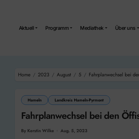
Skip
to
content
Aktuell
Programm
Mediathek
Über uns
Home
2023
August
5
Fahrplanwechsel bei de
Hameln
Landkreis Hameln-Pyrmont
Fahrplanwechsel bei den Öffi
By Kerstin Wilke
Aug. 5, 2023