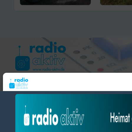
starten
Elterntic
Schulanf
Hameln 99.3 – Bad Pyrmont 94.8 – Bad Münder 107.2 
Um dir ein optimales Erlebnis zu bieten, verwenden wir Technologien wie Cooki
radio aktiv e.V.
Geräteinformationen zu speichern und/oder darauf zuzugreifen. Wenn du diesen
zustimmst, können wir Daten wie das Surfverhalten oder eindeutige IDs auf diese
BlogData
by
Themeansar
.
verarbeiten. Wenn du deine Zustimmung nicht erteilst oder zurückziehst, können
und Funktionen beeinträchtigt werden.