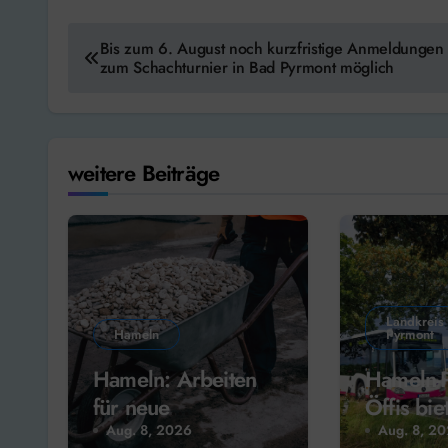
Beitragsnavigation
Bis zum 6. August noch kurzfristige Anmeldungen
zum Schachturnier in Bad Pyrmont möglich
weitere Beiträge
Landkreis
Hameln
Pyrmont
Hameln: Arbeiten
Hameln-
für neue
Öffis bie
Weserterrassen
kostenlo
Aug. 8, 2026
Aug. 8, 2