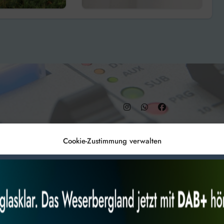
ket für
änger
– DAB+ 9C
Cookie-Zustimmung verwalten
Anmelden
Datenschutz
Impr
es, um
Alles akzeptieren
Nur Not
 Technologien
r Website
 bestimmte Merkmale