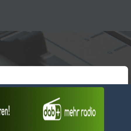
essum
wendiges akzeptieren
Einstellungen ansehen
Dienste verwalten