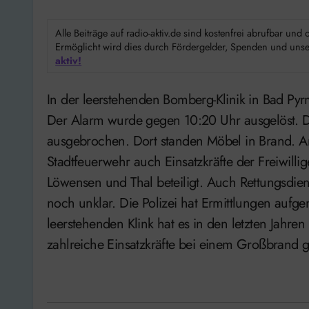
Alle Beiträge auf radio-aktiv.de sind kostenfrei abrufbar un
Ermöglicht wird dies durch Fördergelder, Spenden und unser
aktiv!
In der leerstehenden Bomberg-Klinik in Bad Pyrmont hat es am Sonntagvormittag erneut gebrannt.
Der Alarm wurde gegen 10:20 Uhr ausgelöst. 
ausgebrochen. Dort standen Möbel in Brand. A
Stadtfeuerwehr auch Einsatzkräfte der Freiwil
Löwensen und Thal beteiligt. Auch Rettungsdie
noch unklar. Die Polizei hat Ermittlungen aufge
leerstehenden Klink hat es in den letzten Jahr
zahlreiche Einsatzkräfte bei einem Großbrand g