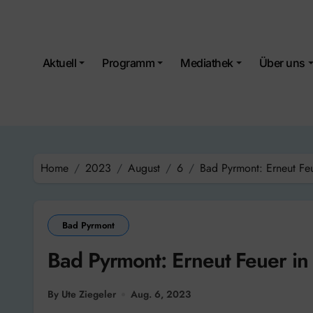
Skip
to
content
Aktuell
Programm
Mediathek
Über uns
Home
2023
August
6
Bad Pyrmont: Erneut Feu
Bad Pyrmont
Bad Pyrmont: Erneut Feuer in
By Ute Ziegeler
Aug. 6, 2023