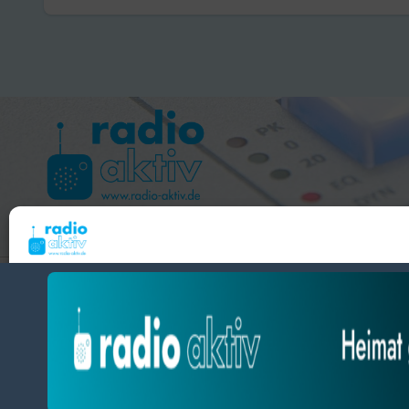
Weserbergland
Gesetze k
Hameln 99.3 – Bad Pyrmont 94.8 – Bad Münder 107.2 
Um dir ein optimales Erlebnis zu bieten, verwenden wir Technologien wie Cooki
radio aktiv e.V.
Geräteinformationen zu speichern und/oder darauf zuzugreifen. Wenn du diesen
zustimmst, können wir Daten wie das Surfverhalten oder eindeutige IDs auf diese
BlogData
by
Themeansar
.
verarbeiten. Wenn du deine Zustimmung nicht erteilst oder zurückziehst, können
und Funktionen beeinträchtigt werden.
Datenschutz