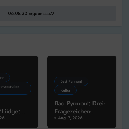
06.08.23 Ergebnisse
nt
Bad Pyrmont
stwestfalen-
Kultur
Bad Pyrmont: Drei-
/Lüdge:
Fragezeichen-
genossensch
Sprecher liest heute
026
Aug. 7, 2026
 neue
im Schlosshof