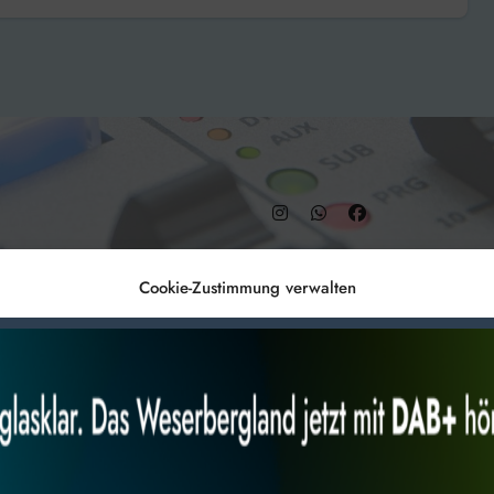
ritisch
– DAB+ 9C
Cookie-Zustimmung verwalten
Anmelden
Datenschutz
Impr
es, um
Alles akzeptieren
Nur Not
 Technologien
r Website
 bestimmte Merkmale