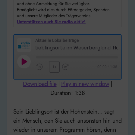
und ohne Anmeldung für Sie verfügbar.
Ermöglicht wird dies durch Fördergelder, Spenden
und unsere Mitglieder des Trägervereins.
Unterstützen auch Sie radio aktiv!
Aktuelle Lokalbeiträge
Lieblingsorte im Weserbergland: Hohenste
Play
1x
00:00
/
1:38
Rewind
Fast
Episode
10
Forward
Download file
|
Play in new window
|
Seconds
30
Duration: 1:38
seconds
Sein Lieblingsort ist der Hohenstein… sagt
ein Mensch, den Sie auch ansonsten hin und
wieder in unserem Programm hören, denn