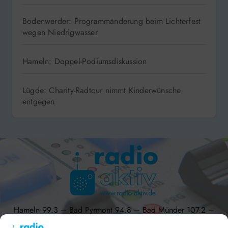
Bodenwerder: Programmänderung beim Lichterfest
wegen Niedrigwasser
Hameln: Doppel-Podiumsdiskussion
Lügde: Charity-Radtour nimmt Kinderwünsche
entgegen
Hameln 99.3 – Bad Pyrmont 94.8 – Bad Münder 107.2 –
DAB+ 9C