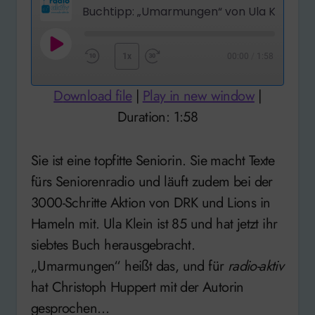
Buchtipp: „Umarmungen“ von Ula Klein
Play
1x
00:00
/
1:58
Rewind
Fast
Episode
10
Forward
Download file
|
Play in new window
|
Seconds
30
Duration: 1:58
seconds
Sie ist eine topfitte Seniorin. Sie macht Texte
fürs Seniorenradio und läuft zudem bei der
3000-Schritte Aktion von DRK und Lions in
Hameln mit. Ula Klein ist 85 und hat jetzt ihr
siebtes Buch herausgebracht.
„Umarmungen“ heißt das, und für
radio-aktiv
hat Christoph Huppert mit der Autorin
gesprochen…