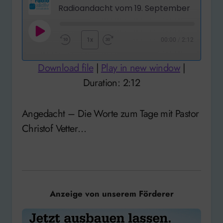
Radioandacht vom 19. September
Play
1x
00:00
/
2:12
Rewind
Fast
Episode
10
Forward
Download file
|
Play in new window
|
Seconds
30
Duration: 2:12
seconds
Angedacht – Die Worte zum Tage mit Pastor
Christof Vetter…
Anzeige von unserem Förderer