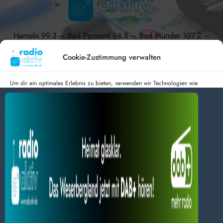
Hameln 99.3 – Bad Pyrmont 94.8 – Bad Münder 107.2 –
DAB+ 9C
Cookie-Zustimmung verwalten
Um dir ein optimales Erlebnis zu bieten, verwenden wir Technologien wie
Cookies, um Geräteinformationen zu speichern und/oder darauf zuzugreifen.
Wenn du diesen Technologien zustimmst, können wir Daten wie das
radio aktiv e.V.
Surfverhalten oder eindeutige IDs auf dieser Website verarbeiten. Wenn du
deine Zustimmung nicht erteilst oder zurückziehst, können bestimmte Merkmale
Anmelden
Datenschutz
Impressum
und Funktionen beeinträchtigt werden.
BlogData
by
Themeansar
.
Dienste verwalten
Alles akzeptieren
Nur Notwendiges akzeptieren
Einstellungen ansehen