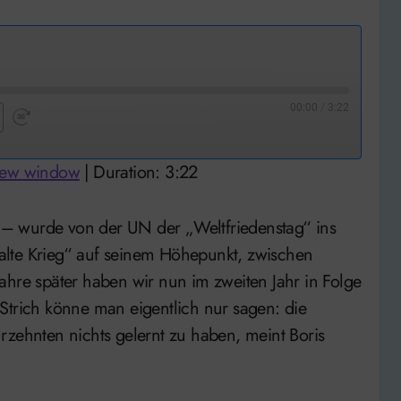
00:00
/
3:22
nd
Fast
Forward
 new window
|
Duration: 3:22
nds
30
seconds
alte Krieg“ auf seinem Höhepunkt, zwischen
ahre später haben wir nun im zweiten Jahr in Folge
Strich könne man eigentlich nur sagen: die
rzehnten nichts gelernt zu haben, meint Boris
…