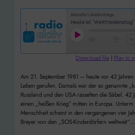
Aktuelle Lokalbeiträge
Heute ist "Weltfriedenstag"
Play
1x
Mute/Unmute
Rewi
Episode
Episode
10
Download file
|
Play in
Seco
Am 21. September 1981 – heute vor 42 Jahren – wurde von der UN der „Weltfriedenstag“ ins
Leben gerufen. Damals war der so genannte „k
Russland und den USA rasselten die Säbel. 42 J
einen „heißen Krieg“ mitten in Europa. Unterm 
Menschheit scheint in den vergangenen vier Jah
Breyer von den „SOS-Kinderdörfern weltweit“