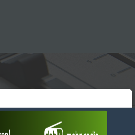
essum
wendiges akzeptieren
Einstellungen ansehen