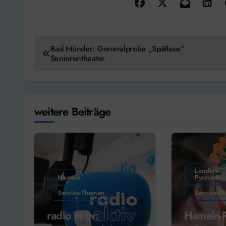
Beitragsnavigation
Bad Münder: Generalprobe „Spätlese“
Seniorentheater
weitere Beiträge
Landkreis
Hameln
Pyrmont
Service-Themen
Service-T
radio aktiv:
Hameln-