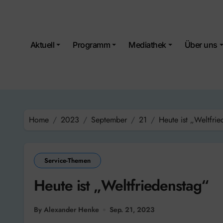
Skip
to
content
Aktuell
Programm
Mediathek
Über uns
Home
2023
September
21
Heute ist „Weltfri
Service-Themen
Heute ist „Weltfriedenstag“
By Alexander Henke
Sep. 21, 2023