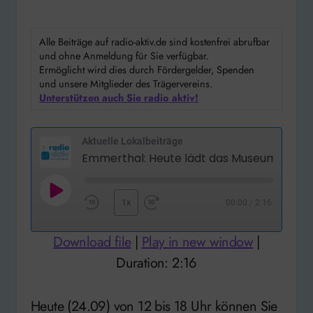
Alle Beiträge auf radio-aktiv.de sind kostenfrei abrufbar
und ohne Anmeldung für Sie verfügbar.
Ermöglicht wird dies durch Fördergelder, Spenden
und unsere Mitglieder des Trägervereins.
Unterstützen auch Sie radio aktiv!
Aktuelle Lokalbeiträge
Play
1x
00:00
/
2:16
Rewind
Fast
Episode
10
Forward
Download file
|
Play in new window
|
Seconds
30
Duration: 2:16
seconds
Heute (24.09) von 12 bis 18 Uhr können Sie