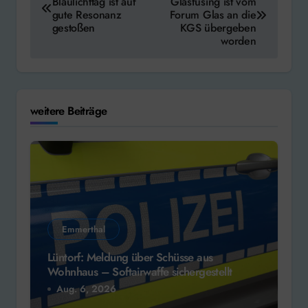
Blaulichttag ist auf
Glasfusing ist vom
gute Resonanz
Forum Glas an die
gestoßen
KGS übergeben
worden
weitere Beiträge
Emmerthal
Lüntorf: Meldung über Schüsse aus
Wohnhaus – Softairwaffe sichergestellt
Aug. 6, 2026