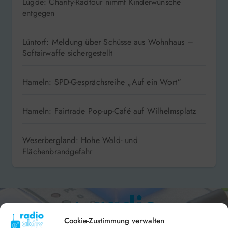
Lügde: Charity-Radtour nimmt Kinderwünsche
entgegen
Lüntorf: Meldung über Schüsse aus Wohnhaus –
Softairwaffe sichergestellt
Hameln: SPD-Gesprächsreihe „Auf ein Wort“
Hameln: Fairtrade Pop-up-Café auf Wilhelmsplatz
Weserbergland: Hohe Wald- und
Flächenbrandgefahr
Cookie-Zustimmung verwalten