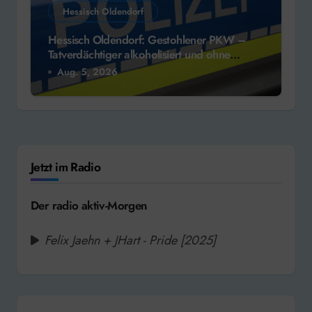
Hessisch Oldendorf
Hessisch Oldendorf: Gestohlener PKW –
Tatverdächtiger alkoholisiert und ohne
Fahrerlaubnis
Aug. 5, 2026
Jetzt im Radio
Der radio aktiv-Morgen
Felix Jaehn + JHart - Pride [2025]