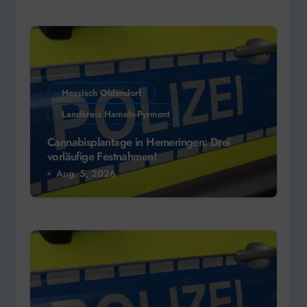
Hessisch Oldendorf
Landkreis Hameln-Pyrmont
Cannabisplantage in Hemeringen: Drei
vorläufige Festnahmen!
Aug. 5, 2026