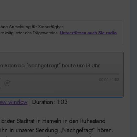
d ohne Anmeldung für Sie verfügbar.
e Mitglieder des Trägervereins.
Unterstützen auch Sie radio
 Aden bei "Nachgefragt" heute um 13 Uhr
00:00
/
1:03
nd
Fast
Forward
 new window
|
Duration: 1:03
nds
30
seconds
 ihn in unserer Sendung „Nachgefragt“ hören.