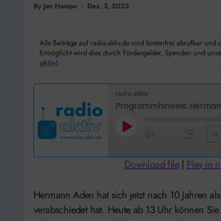
By Jan Hampe
Dez. 3, 2023
Alle Beiträge auf radio-aktiv.de sind kostenfrei abrufbar un
Ermöglicht wird dies durch Fördergelder, Spenden und unser
aktiv!
radio aktiv
Programmhinweis: Hermann
Play
1x
Mute/Unmute
Rewi
Episode
Episode
10
Download file
|
Play in
Seco
Hermann Aden hat sich jetzt nach 10 Jahren als Erster Stadtrat in Hameln in den Ruhestand
verabschiedet hat. Heute ab 13 Uhr können Sie