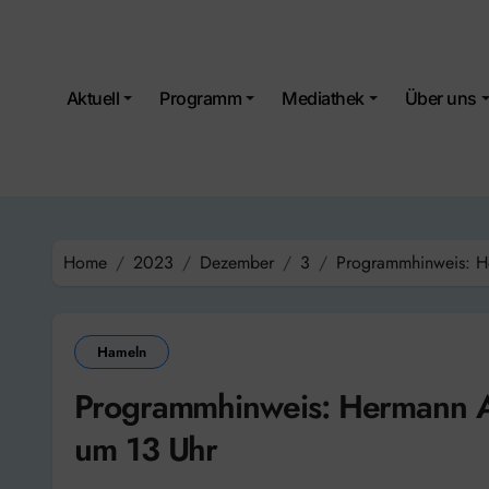
Skip
to
content
Aktuell
Programm
Mediathek
Über uns
Home
2023
Dezember
3
Programmhinweis: H
Hameln
Programmhinweis: Hermann A
um 13 Uhr