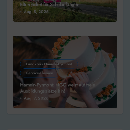
Elternticket für Schulanfänger
Aug. 8, 2026
Landkreis Hameln-Pyrmont
Service-Themen
Hameln-Pyrmont: NGG weist auf freie
Ausbildungsplätze hin!
Aug. 7, 2026