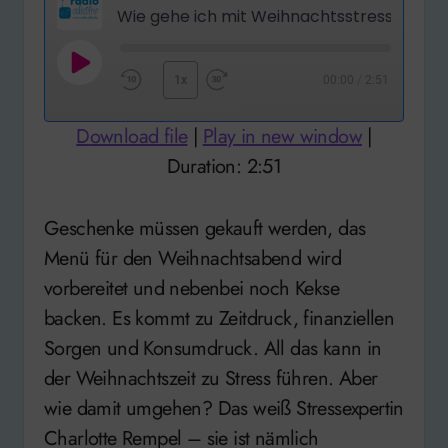
Wie gehe ich mit Weihnachtsstress um?
Play
1x
00:00
/
2:51
Rewind
Fast
Episode
10
Forward
Download file
|
Play in new window
|
Seconds
30
Duration: 2:51
seconds
Geschenke müssen gekauft werden, das
Menü für den Weihnachtsabend wird
vorbereitet und nebenbei noch Kekse
backen. Es kommt zu Zeitdruck, finanziellen
Sorgen und Konsumdruck. All das kann in
der Weihnachtszeit zu Stress führen. Aber
wie damit umgehen? Das weiß Stressexpertin
Charlotte Rempel – sie ist nämlich