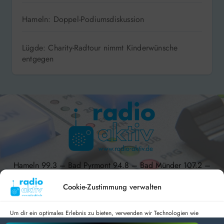
Hameln: Doppel-Podiumsdiskussion
Lügde: Charity-Radtour nimmt Kinderwünsche
entgegen
Hameln 99.3 – Bad Pyrmont 94.8 – Bad Münder 107.2 –
DAB+ 9C
Cookie-Zustimmung verwalten
Um dir ein optimales Erlebnis zu bieten, verwenden wir Technologien wie
Cookies, um Geräteinformationen zu speichern und/oder darauf zuzugreifen.