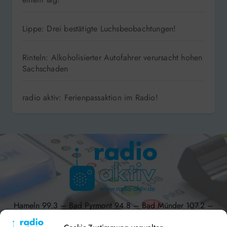
Coppenbrügge: Gleich zwei Mal Fehlalarm an
einem Tag!
Lippe: Drei bestätigte Luchsbeobachtungen!
Rinteln: Alkoholisierter Autofahrer verursacht hohen
Sachschaden
radio aktiv: Ferienpassaktion im Radio!
Hameln 99.3 – Bad Pyrmont 94.8 – Bad Münder 107.2 –