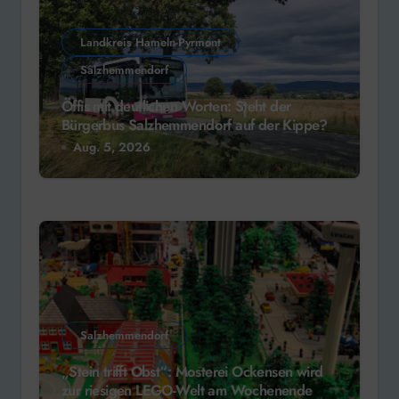
Landkreis Hameln-Pyrmont
Salzhemmendorf
Öffis mit deutlichen Worten: Steht der
Bürgerbus Salzhemmendorf auf der Kippe?
Aug. 5, 2026
Salzhemmendorf
„Stein trifft Obst“: Mosterei Ockensen wird
zur riesigen LEGO-Welt am Wochenende