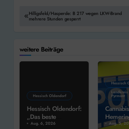
Beitragsnavigation
Hilligsfeld/Hasperde: B 217 wegen LKW-Brand
mehrere Stunden gesperrt
weitere Beiträge
Hessisch 
Landkreis
Hessisch Oldendorf
Pyrmont
Hessisch Oldendorf:
Cannabis
„Das beste
Hemerin
Wochenende im
vorläufi
Aug. 6, 2026
Aug. 5, 2