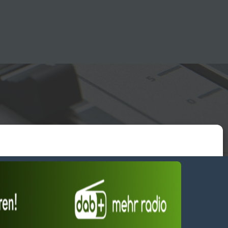
essum
wendiges akzeptieren
Einstellungen ansehen