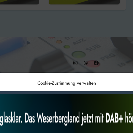
men!
alkoholisiert und
ohne Fahrerlaubnis
– DAB+ 9C
Cookie-Zustimmung verwalten
Anmelden
Datenschutz
Impr
es, um
Alles akzeptieren
Nur Not
 Technologien
r Website
 bestimmte Merkmale