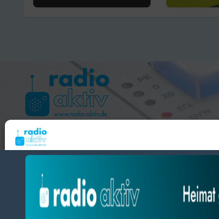
Weserbergland“ –
Festnah
Kirmis in Fuhlen
Hameln 99.3 – Bad Pyrmont 94.8 – Bad Münder 107.2 
Um dir ein optimales Erlebnis zu bieten, verwenden wir Technologien wie Cooki
radio aktiv e.V.
Geräteinformationen zu speichern und/oder darauf zuzugreifen. Wenn du diesen
zustimmst, können wir Daten wie das Surfverhalten oder eindeutige IDs auf diese
BlogData
by
Themeansar
.
verarbeiten. Wenn du deine Zustimmung nicht erteilst oder zurückziehst, können
und Funktionen beeinträchtigt werden.