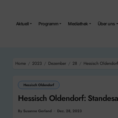
Skip
to
content
Aktuell
Programm
Mediathek
Über uns
Home
2023
Dezember
28
Hessisch Oldendorf
Hessisch Oldendorf
Hessisch Oldendorf: Standes
By Susanne Gerland
Dez. 28, 2023