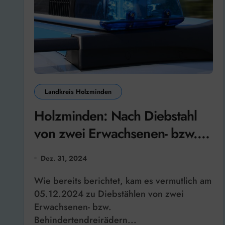
Landkreis Holzminden
Holzminden: Nach Diebstahl
von zwei Erwachsenen- bzw.
Behindertendreirädern –
Dez. 31, 2024
Beide Dreiräder wieder
Wie bereits berichtet, kam es vermutlich am
aufgefunden und an die
05.12.2024 zu Diebstählen von zwei
Geschädigten ausgehändigt
Erwachsenen- bzw.
Behindertendreirädern...