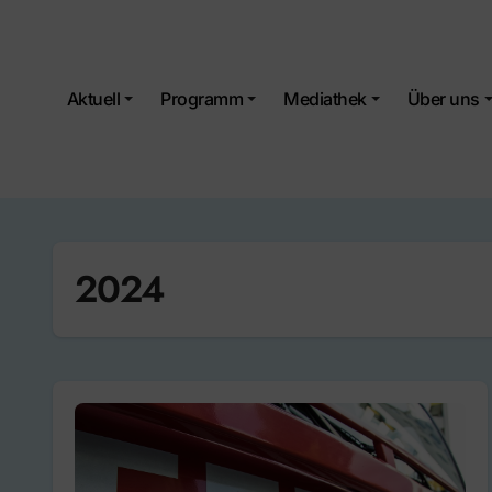
Skip
to
content
Aktuell
Programm
Mediathek
Über uns
2024