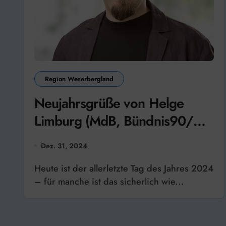
Region Weserbergland
Neujahrsgrüße von Helge
Limburg (MdB, Bündnis90/Die
Grünen)
Dez. 31, 2024
Heute ist der allerletzte Tag des Jahres 2024
– für manche ist das sicherlich wie...