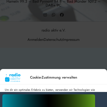
Hameln 99.3 – Bad Pyrmont 94.8 – Bad Münder 107.2 –
DAB+ 9C
radio aktiv e.V.
Anmelden
Datenschutz
Impressum
BlogData
by
Themeansar
.
Cookie-Zustimmung verwalten
Um dir ein optimales Erlebnis zu bieten, verwenden wir Technologien wie
Cookies, um Geräteinformationen zu speichern und/oder darauf zuzugreifen.
Wenn du diesen Technologien zustimmst, können wir Daten wie das
Surfverhalten oder eindeutige IDs auf dieser Website verarbeiten. Wenn du