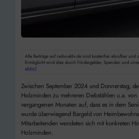
Alle Beiträge auf radio-aktiv.de sind kostenfrei abrufbar un
Ermöglicht wird dies durch Fördergelder, Spenden und unser
aktiv!
Zwischen September 2024 und Donnerstag, dem 23. Januar, kam es in einem Altenheim in
Holzminden zu mehreren Diebstählen u.a. von B
vergangenen Monaten auf, dass es in dem Sen
wurde überwiegend Bargeld von Heimbewohnern
Mitarbeitenden wendeten sich mit konkreten Hin
Holzminden.