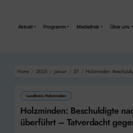
Skip
to
content
Aktuell
Programm
Mediathek
Über uns
Home
2025
Januar
27
Holzminden: Beschuldig
Landkreis Holzminden
Holzminden: Beschuldigte nac
überführt – Tatverdacht gege