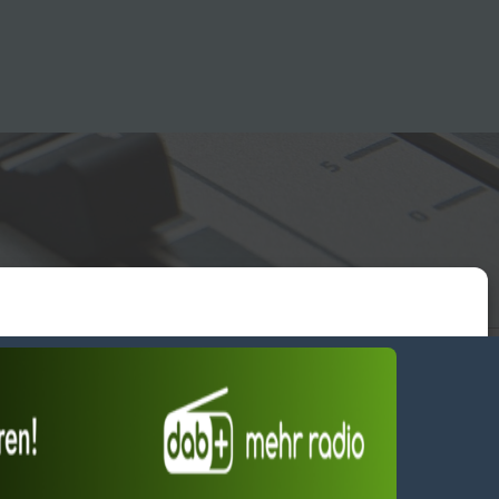
essum
wendiges akzeptieren
Einstellungen ansehen
Dienste verwalten