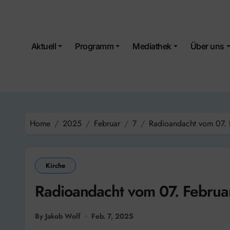
Skip
to
content
Aktuell
Programm
Mediathek
Über uns
Home
2025
Februar
7
Radioandacht vom 07. 
Kirche
Radioandacht vom 07. Februa
By Jakob Wolf
Feb. 7, 2025