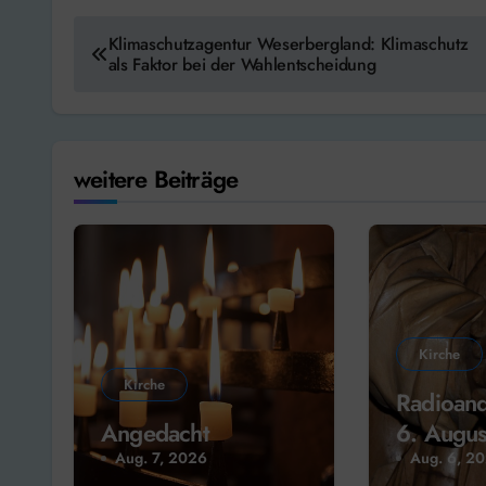
Beitragsnavigation
Klimaschutzagentur Weserbergland: Klimaschutz
als Faktor bei der Wahlentscheidung
weitere Beiträge
Kirche
Kirche
Radioan
Angedacht
6. Augus
Aug. 7, 2026
Aug. 6, 2