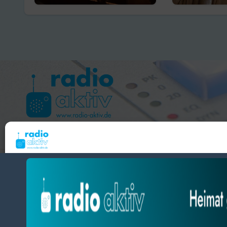
Hameln 99.3 – Bad Pyrmont 94.8 – Bad Münder 107.2 
Um dir ein optimales Erlebnis zu bieten, verwenden wir Technologien wie Cooki
radio aktiv e.V.
Geräteinformationen zu speichern und/oder darauf zuzugreifen. Wenn du diesen
zustimmst, können wir Daten wie das Surfverhalten oder eindeutige IDs auf diese
BlogData
by
Themeansar
.
verarbeiten. Wenn du deine Zustimmung nicht erteilst oder zurückziehst, können
und Funktionen beeinträchtigt werden.
Datenschutz
Datenschutz
Impressum