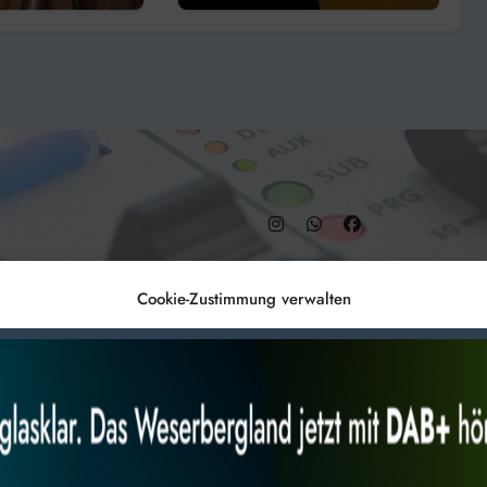
– DAB+ 9C
Cookie-Zustimmung verwalten
Anmelden
Datenschutz
Impr
es, um
Alles akzeptieren
Nur Not
 Technologien
r Website
 bestimmte Merkmale