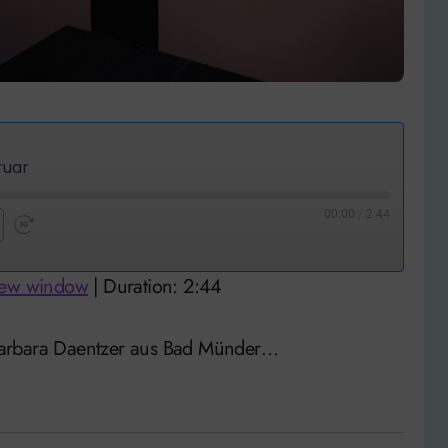
ruar
00:00
/
2:44
nd
Fast
Forward
new window
|
Duration: 2:44
nds
30
seconds
 Barbara Daentzer aus Bad Münder…