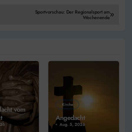
Sportvorschau: Der Regionalsport am
Wochenende
Kirche
dacht vom
t
Angedacht
026
Aug. 5, 2026