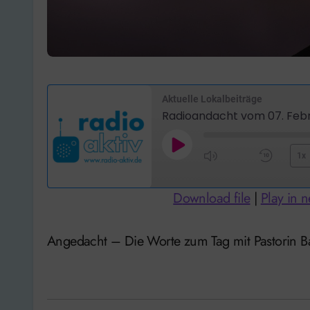
Aktuelle Lokalbeiträge
Radioandacht vom 07. Feb
Play
1x
Mute/Unmute
Rewi
Episode
Episode
10
Download file
|
Play in 
Seco
Angedacht – Die Worte zum Tag mit Pastorin