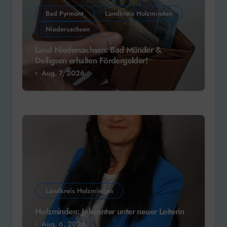
Bad Pyrmont
Landkreis Holzminden
Niedersachsen
Land Niedersachsen: Bad Münder &
Delligsen erhalten Fördergelder!
Aug. 7, 2026
Landkreis Holzminden
Holzminden: Jobcenter unter neuer Leiterin
Aug. 6, 2026