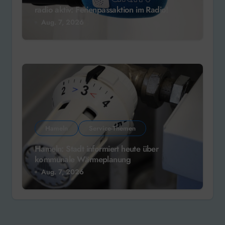
radio aktiv: Ferienpassaktion im Radio!
Aug. 7, 2026
Hameln
Service-Themen
Hameln: Stadt informiert heute über
kommunale Wärmeplanung
Aug. 7, 2026