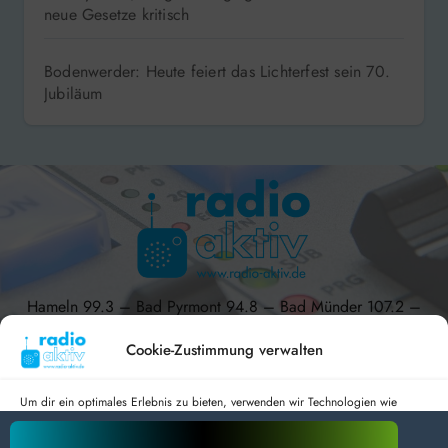
neue Gesetze kritisch
Bodenwerder: Heute feiert das Lichterfest sein 70.
Jubiläum
Hameln 99.3 – Bad Pyrmont 94.8 – Bad Münder 107.2 –
DAB+ 9C
Cookie-Zustimmung verwalten
Um dir ein optimales Erlebnis zu bieten, verwenden wir Technologien wie
Cookies, um Geräteinformationen zu speichern und/oder darauf zuzugreifen.
radio aktiv e.V.
Wenn du diesen Technologien zustimmst, können wir Daten wie das