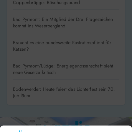
Coppenbrügge: Böschungsbrand
Bad Pyrmont: Ein Mitglied der Drei Fragezeichen
kommt ins Weserbergland
Braucht es eine bundesweite Kastratiospflicht für
Katzen?
Bad Pyrmont/Lüdge: Energiegenossenschaft sieht
neue Gesetze kritisch
Bodenwerder: Heute feiert das Lichterfest sein 70.
Jubiläum