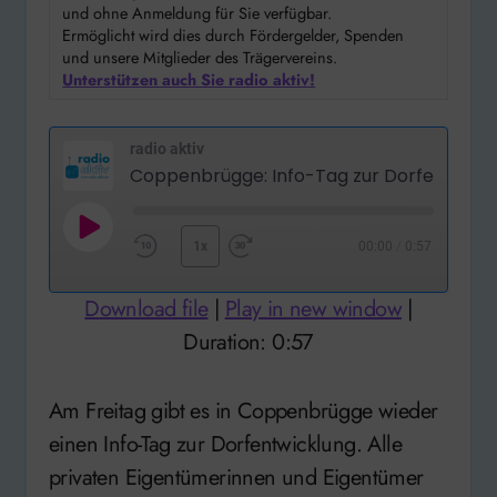
und ohne Anmeldung für Sie verfügbar.
Ermöglicht wird dies durch Fördergelder, Spenden
und unsere Mitglieder des Trägervereins.
Unterstützen auch Sie radio aktiv!
radio aktiv
Play
1x
00:00
/
0:57
Rewind
Fast
Episode
10
Forward
Download file
|
Play in new window
|
Seconds
30
Duration: 0:57
seconds
Am Freitag gibt es in Coppenbrügge wieder
einen Info-Tag zur Dorfentwicklung. Alle
privaten Eigentümerinnen und Eigentümer