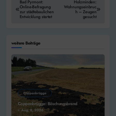
Bad Pyrmont:
Holzminden:
Online-Befragung
Wohnungseinbruc
zur städtebaulichen
h – Zeugen
Entwicklung startet
gesucht
weitere Beiträge
Coppenbrügge
Coppenbrügge: Böschungsbrand
Aug. 8, 2026