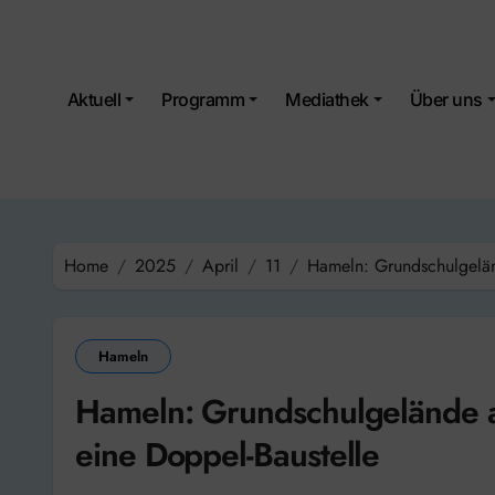
Skip
to
content
Aktuell
Programm
Mediathek
Über uns
Home
2025
April
11
Hameln: Grundschulgeländ
Hameln
Hameln: Grundschulgelände am
eine Doppel-Baustelle