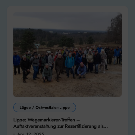
Lügde / Ostwestfalen-Lippe
Lippe: Wegemarkierer-Treffen –
Auftaktveranstaltung zur Rezertifizierung als
Qualitätsregion Wanderbares Deutschland
Apr. 12, 2025