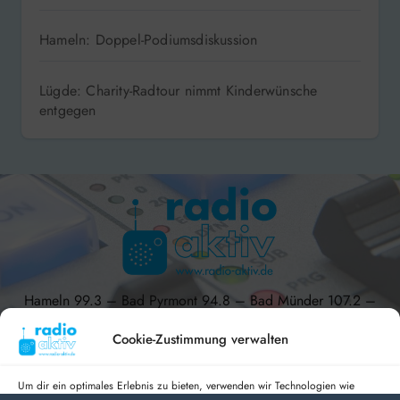
Hameln: Doppel-Podiumsdiskussion
Lügde: Charity-Radtour nimmt Kinderwünsche
entgegen
Hameln 99.3 – Bad Pyrmont 94.8 – Bad Münder 107.2 –
DAB+ 9C
Cookie-Zustimmung verwalten
Um dir ein optimales Erlebnis zu bieten, verwenden wir Technologien wie