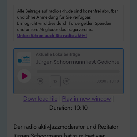
Alle Beiträge auf radio-aktiv.de sind kostenfrei abrufbar
und ohne Anmeldung für Sie verfügbar.
Ermöglicht wird dies durch Fördergelder, Spenden
und unsere Mitglieder des Trägervereins.
Unterstützen auch Sie radio aktiv!
Aktuelle Lokalbeiträge
Play
1x
00:00
/
10:10
Rewind
Fast
Episode
10
Forward
Download file
|
Play in new window
|
Seconds
30
Duration: 10:10
seconds
Der radio aktiv-Jazzmoderator und Rezitator
Jürgen Schoormann hat zum Fest vier