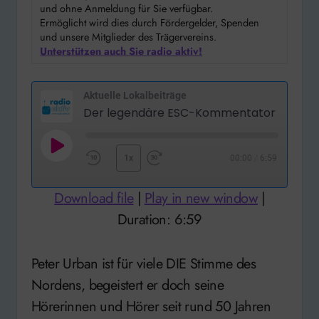
und ohne Anmeldung für Sie verfügbar.
Ermöglicht wird dies durch Fördergelder, Spenden
und unsere Mitglieder des Trägervereins.
Unterstützen auch Sie radio aktiv!
Aktuelle Lokalbeiträge
Der legen
Play
1x
00:00
/
6:59
Rewind
Fast
Episode
10
Forward
Download file
|
Play in new window
|
Seconds
30
Duration: 6:59
seconds
Peter Urban ist für viele DIE Stimme des
Nordens, begeistert er doch seine
Hörerinnen und Hörer seit rund 50 Jahren