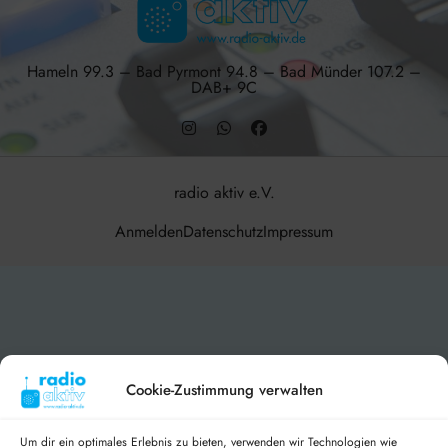
Hameln 99.3 – Bad Pyrmont 94.8 – Bad Münder 107.2 –
DAB+ 9C
radio aktiv e.V.
Anmelden
Datenschutz
Impressum
BlogData
by
Themeansar
.
Cookie-Zustimmung verwalten
Um dir ein optimales Erlebnis zu bieten, verwenden wir Technologien wie