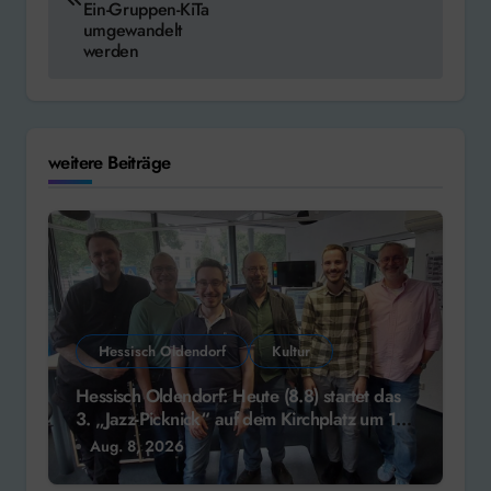
Ein-Gruppen-KiTa
umgewandelt
werden
weitere Beiträge
Hessisch Oldendorf
Kultur
Hessisch Oldendorf: Heute (8.8) startet das
3. „Jazz-Picknick“ auf dem Kirchplatz um 13
Uhr
Aug. 8, 2026