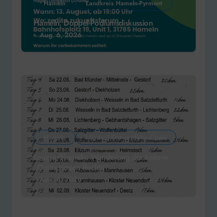
Hameln
Landkreis Hameln-Pyrmont
Hameln: Doppel-Podiumsdiskussion
Aug. 6, 2026
Hameln
Lügde / Ostwestfalen-Lippe
Lemgo/Hameln: Wanderung der Initiave
„Omas gegen Rechts“
Aug. 6, 2026