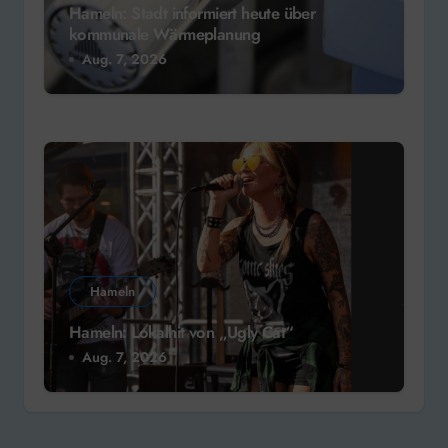
Hameln: Stadt informiert heute über
kommunale Wärmeplanung
Aug. 7, 2026
Hameln
Hameln: Lokalhit von „Ugly Cat“
Aug. 7, 2026