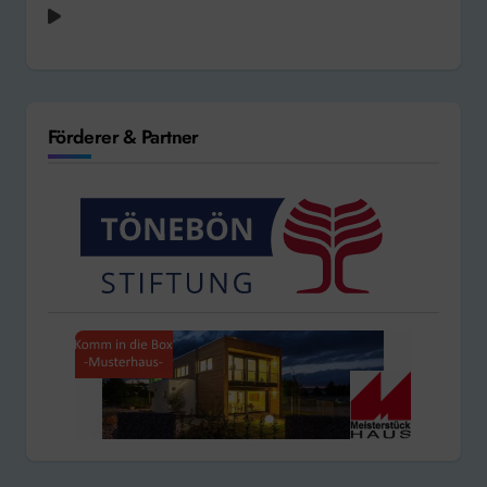
Roxette - Sleeping in My Car [1993]
Förderer & Partner