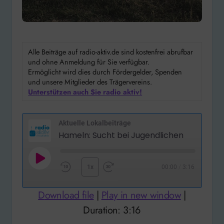
Alle Beiträge auf radio-aktiv.de sind kostenfrei abrufbar
und ohne Anmeldung für Sie verfügbar.
Ermöglicht wird dies durch Fördergelder, Spenden
und unsere Mitglieder des Trägervereins.
Unterstützen auch Sie radio aktiv!
Aktuelle Lokalbeiträge
Hameln: Sucht bei Jugendlichen
Play
1x
00:00
/
3:16
Rewind
Fast
Episode
10
Forward
Download file
|
Play in new window
|
Seconds
30
Duration: 3:16
seconds