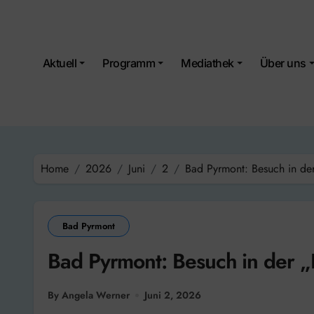
Skip
to
content
Aktuell
Programm
Mediathek
Über uns
Home
2026
Juni
2
Bad Pyrmont: Besuch in de
Bad Pyrmont
Bad Pyrmont: Besuch in der 
By Angela Werner
Juni 2, 2026