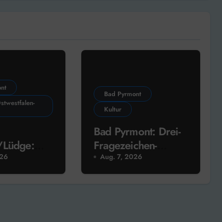
nt
Bad Pyrmont
stwestfalen-
Kultur
Bad Pyrmont: Drei-
/Lüdge:
Fragezeichen-
genossensch
Sprecher liest heute
026
Aug. 7, 2026
 neue
im Schlosshof
ritisch