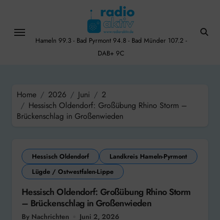
Skip
to
content
Hameln 99.3 - Bad Pyrmont 94.8 - Bad Münder 107.2 -
DAB+ 9C
Home
2026
Juni
2
Hessisch Oldendorf: Großübung Rhino Storm –
Brückenschlag in Großenwieden
Hessisch Oldendorf
Landkreis Hameln-Pyrmont
Lügde / Ostwestfalen-Lippe
Hessisch Oldendorf: Großübung Rhino Storm
– Brückenschlag in Großenwieden
By Nachrichten
Juni 2, 2026