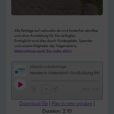
Alle Beiträge auf radio-aktiv.de sind kostenfrei abrufbar
und ohne Anmeldung für Sie verfügbar.
Ermöglicht wird dies durch Fördergelder, Spenden
und unsere Mitglieder des Trägervereins.
Unterstützen auch Sie radio aktiv!
Aktuelle Lokalbeiträge
Play
1x
00:00
/
2:10
Rewind
Fast
Episode
10
Forward
Download file
|
Play in new window
|
Seconds
30
Duration: 2:10