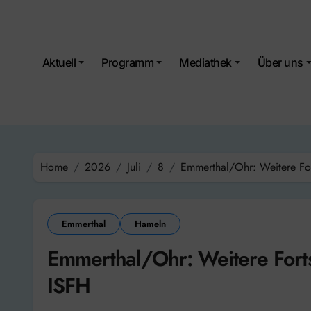
Skip
to
content
Aktuell
Programm
Mediathek
Über uns
Home
2026
Juli
8
Emmerthal/Ohr: Weitere For
Emmerthal
Hameln
Emmerthal/Ohr: Weitere Forts
ISFH