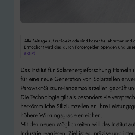
Alle Beiträge auf radio-aktiv.de sind kostenfrei abrufbar un
Ermöglicht wird dies durch Fördergelder, Spenden und unser
aktiv!
Das Institut für Solarenergieforschung Hameln in Emmerthal hat seine Mess- und Kalibriertechnik
für eine neue Generation von Solarzellen erwei
Perowskit-Silizium-Tandemsolarzellen geprüft un
Die Technologie gilt als besonders vielverspre
herkömmliche Siliziumzellen an ihre Leistungs
höhere Wirkungsgrade erreichen.
Mit den neuen Möglichkeiten will das Institut 
Industrie reagieren. Ziel ist es, präzise und i