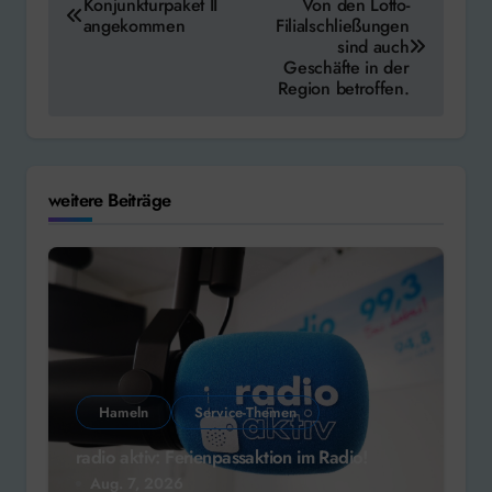
Konjunkturpaket II
Von den Lotto-
angekommen
Filialschließungen
sind auch
Geschäfte in der
Region betroffen.
weitere Beiträge
Hameln
Service-Themen
radio aktiv: Ferienpassaktion im Radio!
Aug. 7, 2026