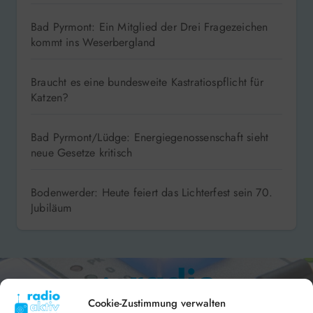
Bad Pyrmont: Ein Mitglied der Drei Fragezeichen
kommt ins Weserbergland
Braucht es eine bundesweite Kastratiospflicht für
Katzen?
Bad Pyrmont/Lüdge: Energiegenossenschaft sieht
neue Gesetze kritisch
Bodenwerder: Heute feiert das Lichterfest sein 70.
Jubiläum
Cookie-Zustimmung verwalten