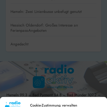
Hameln: Zwei Linienbusse unbefugt genutzt
Hessisch Oldendorf: Großes Interesse an
Ferienpass-Angeboten
Angedacht
Hameln 99.3 – Bad Pyrmont 94.8 – Bad Münder 107.2 –
DAB+ 9C
Cookie-Zustimmung verwalten